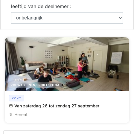
leeftijd van de deelnemer :
VOLWASSENEN/SPORT/ YOGA
Training Zonnegroeten & Ademhaling
22 km
Van zaterdag 26 tot zondag 27 september
Herent