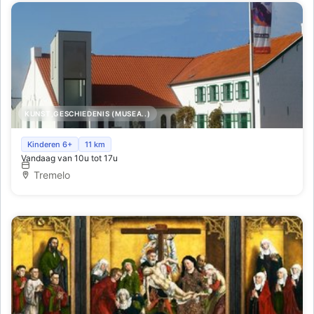
KUNST,GESCHIEDENIS (MUSEA..)
Damiaanmuseum
Kinderen 6+
11 km
Vandaag van 10u tot 17u
Tremelo