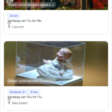
KUNST,GESCHIEDENIS (MUSEA..)
M-collectie
20 km
Vandaag van 11u tot 18u
Leuven
KUNST,GESCHIEDENIS (MUSEA..)
Speelgoedmuseum
Kinderen 3+
31 km
Vandaag van 10u tot 17u
Mechelen