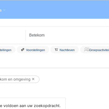
a
tellingen
Voorstellingen
Nachtleven
Groepsactivite
ekom en omgeving
 die voldoen aan uw zoekopdracht.