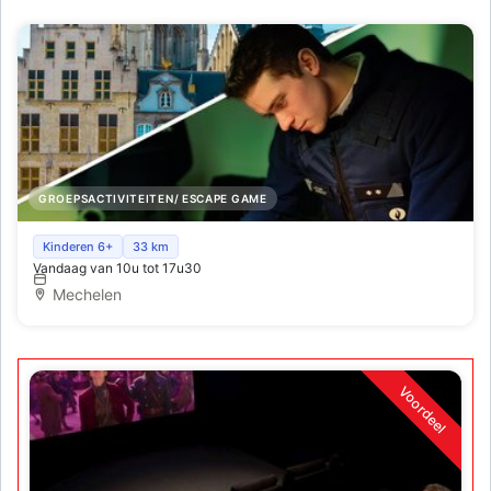
GROEPSACTIVITEITEN/ ESCAPE GAME
De Nekker - Escape walk experience
Kinderen 6+
33 km
Vandaag van 10u tot 17u30
Mechelen
Voordeel