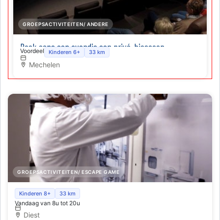
GROEPSACTIVITEITEN/ ANDERE
Boek eens een avondje een privé-bioscoop
Voordeel
Kinderen 6+
33 km
Mechelen
GROEPSACTIVITEITEN/ ESCAPE GAME
Escaperoom ' Professor Volta'
Kinderen 8+
33 km
Vandaag van 8u tot 20u
Diest