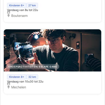
Paintball, Bijlwerpen, kinder verjaardagsfeesten, Locatie
Kinderen 6+
27 km
Vandaag van 8u tot 22u
verhuur verjaardagen
Boutersem
GROEPSACTIVITEITEN/ ESCAPE GAME
De Gouden Kooi - Escape Games
Kinderen 8+
32 km
Vandaag van 10u30 tot 22u
Mechelen