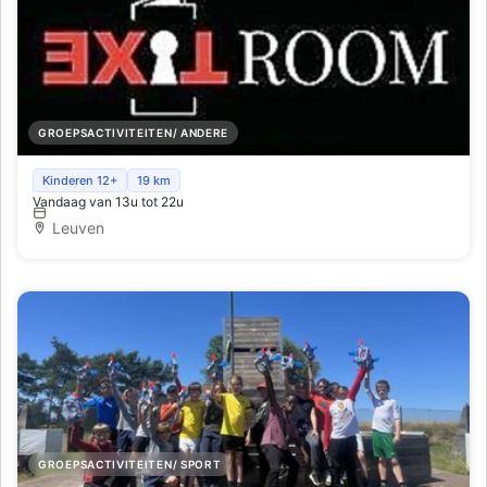
GROEPSACTIVITEITEN/ ANDERE
ExitRoom
Kinderen 12+
19 km
Vandaag van 13u tot 22u
Leuven
GROEPSACTIVITEITEN/ SPORT