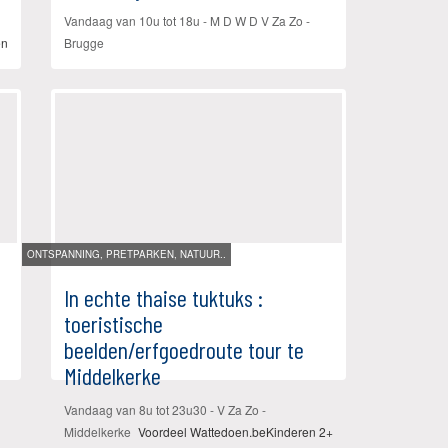
Vandaag van 10u tot 18u
- M D W D V Za Zo
-
en
Brugge
ONTSPANNING, PRETPARKEN, NATUUR..
In echte thaise tuktuks :
toeristische
beelden/erfgoedroute tour te
Middelkerke
Vandaag van 8u tot 23u30
- V Za Zo
-
Middelkerke
Voordeel Wattedoen.be
Kinderen 2+