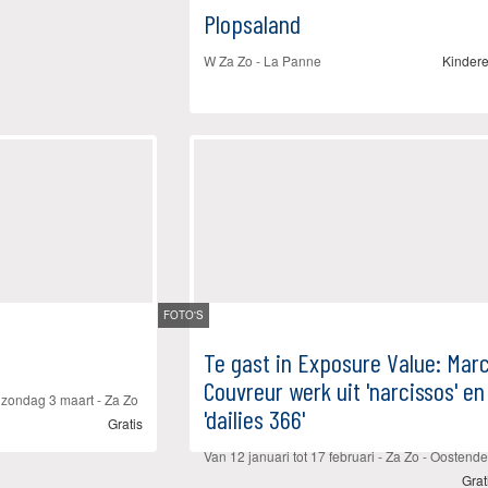
Plopsaland
W Za Zo -
La Panne
Kinder
FOTO'S
Te gast in Exposure Value: Mar
Couvreur werk uit 'narcissos' en
t
zondag 3 maart
- Za Zo
'dailies 366'
Gratis
Van
12 januari
tot
17 februari
- Za Zo -
Oostende
Grat