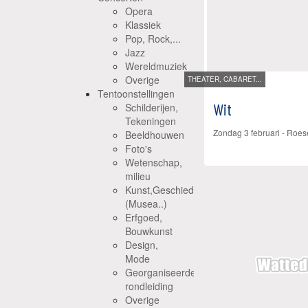
Opera
Klassiek
Pop, Rock,...
Jazz
Wereldmuziek
Overige
THEATER, CABARET...
Tentoonstellingen
Wit
Schilderijen,
Tekeningen
Zondag 3 februari
-
Roes
Beeldhouwen
Foto's
Wetenschap,
milieu
Kunst,Geschiedenis
(Musea..)
Erfgoed,
Bouwkunst
Design,
Mode
Georganiseerde
rondleiding
Overige