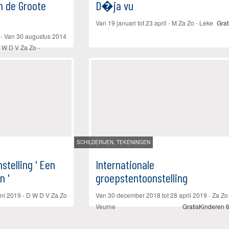
en de Groote
D�ja vu
Van
19 januari
tot
23 april
- M Za Zo -
Leke
Grat
 - Van
30 augustus 2014
 W D V Za Zo -
SCHILDERIJEN, TEKENINGEN
nstelling ' Een
Internationale
n '
groepstentoonstelling
uni 2019
- D W D V Za Zo
Van
30 december 2018
tot
28 april 2019
- Za Zo 
Veurne
Gratis
Kinderen 