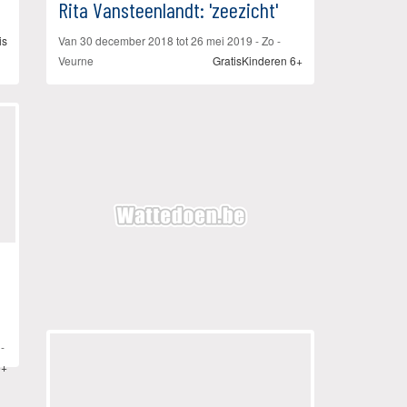
Rita Vansteenlandt: 'zeezicht'
is
Van
30 december 2018
tot
26 mei 2019
- Zo -
Veurne
Gratis
Kinderen 6+
-
6+