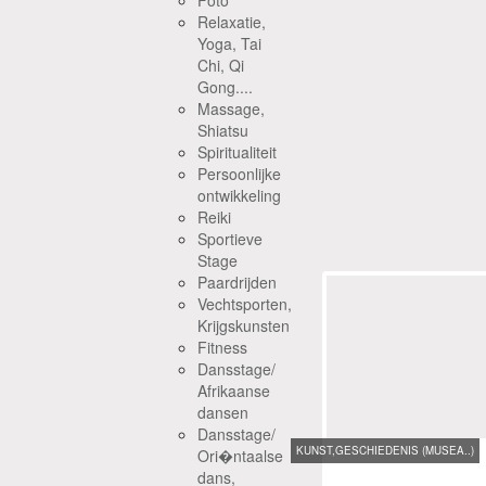
Foto
Relaxatie,
Yoga, Tai
Chi, Qi
Gong....
Massage,
Shiatsu
Spiritualiteit
Persoonlijke
ontwikkeling
Reiki
Sportieve
Stage
Paardrijden
Vechtsporten,
Krijgskunsten
Fitness
Dansstage/
Afrikaanse
dansen
Dansstage/
KUNST,GESCHIEDENIS (MUSEA..)
Ori�ntaalse
dans,