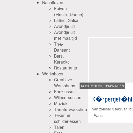
Nachtleven
Fuiven
(Electro,Dance)
Latino, Salsa
Avondje uit
Avondje uit
met maaltijd
Th�
Dansant
Bars,
Karaoke
Restaurants
Workshops
Creatieve
Workshops
SCHILDERIJEN, TEKENINGEN
Kooklessen
Wijncursussen
K�rpergef�hl
Muziek
Theaterworkshop
Van
zondag 3 februari
to
Teken en
-
Watou
schilderlessen
Talen