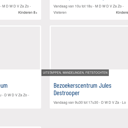
u
- M D W D V Za Zo
-
Vandaag van 10u tot 18u
- M D W D V Za Zo
-
Kinderen 8+
Vleteren
Kinder
UITSTAPPEN, WANDELINGEN, FIETSTOCHTEN
eum
Bezoekerscentrum Jules
Destrooper
7u
- D W D V Za Zo
-
Vandaag van 9u30 tot 17u30
- D W D V Za
-
Lo