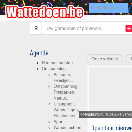
West-Vlaanderen
Agenda
Onze selectie
Rommelmarkten
Ontspanning
Animatie,
Feestjes,..
Ontspanning,
Pretparken,
Natuur..
Uitstappen,
Wandelingen,
Fietstochten
OPENDEURDAG, TIJDELIJKE VERKO
Sport
Opendeur nieuwe
Wandeltochten