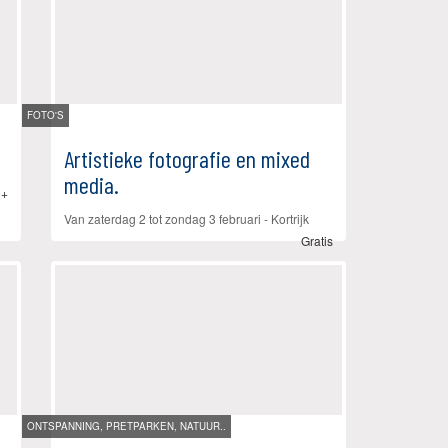
FOTO'S
Artistieke fotografie en mixed
media.
5+
Van
zaterdag 2
tot
zondag 3 februari
-
Kortrijk
Gratis
ONTSPANNING, PRETPARKEN, NATUUR..