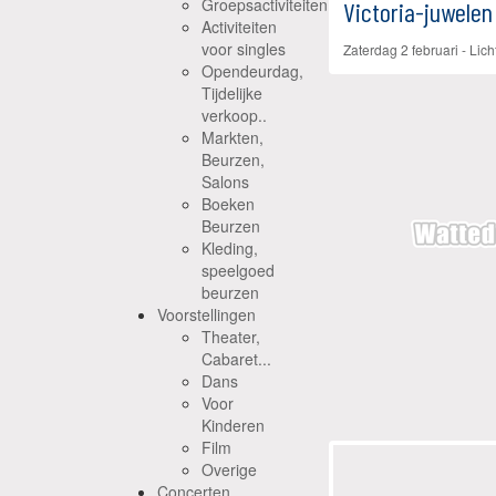
Groepsactiviteiten
Victoria-juwelen
Activiteiten
voor singles
Zaterdag 2 februari
-
Lich
Opendeurdag,
Tijdelijke
verkoop..
Markten,
Beurzen,
Salons
Boeken
Beurzen
Kleding,
speelgoed
beurzen
Voorstellingen
Theater,
Cabaret...
Dans
Voor
Kinderen
Film
Overige
Concerten