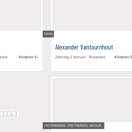
DANS
Alexander Vantournhout
elare
Kinderen 5+
Zaterdag 2 februari
-
Roeselare
Kinderen 
ONTSPANNING, PRETPARKEN, NATUUR..