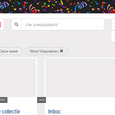
Deze week
West-Vlaanderen
OP..
JAZZ
 collectie
Imboc