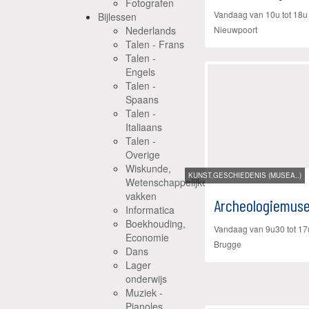
Fotografen
Vandaag van 10u tot 18
Bijlessen
Nederlands
Nieuwpoort
Talen - Frans
Talen -
Engels
Talen -
Spaans
Talen -
Italiaans
Talen -
Overige
Wiskunde,
KUNST,GESCHIEDENIS (MUSEA..)
Wetenschappelijke
vakken
Archeologiemus
Informatica
Boekhouding,
Vandaag van 9u30 tot 1
Economie
Brugge
Dans
Lager
onderwijs
Muziek -
Pianoles