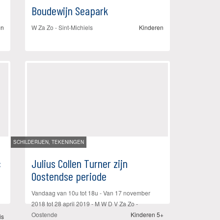
Boudewijn Seapark
en
W Za Zo -
Sint-Michiels
Kinderen
SCHILDERIJEN, TEKENINGEN
c
Julius Collen Turner zijn
Oostendse periode
Vandaag van 10u tot 18u - Van
17 november
2018
tot
28 april 2019
- M W D V Za Zo -
Oostende
Kinderen 5+
is