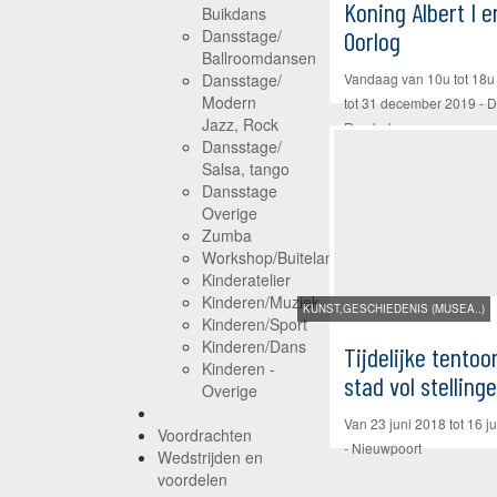
Koning Albert I 
Buikdans
Dansstage/
Oorlog
Ballroomdansen
Dansstage/
Vandaag van 10u tot 18u
Modern
tot
31 december 2019
- D
Jazz, Rock
Rumbeke
Dansstage/
Salsa, tango
Dansstage
Overige
Zumba
Workshop/Buiteland
Kinderatelier
Kinderen/Muziek
KUNST,GESCHIEDENIS (MUSEA..)
Kinderen/Sport
Kinderen/Dans
Tijdelijke tentoo
Kinderen -
stad vol stellinge
Overige
Van
23 juni 2018
tot
16 j
Voordrachten
-
Nieuwpoort
Wedstrijden en
voordelen