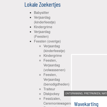
Lokale Zoekertjes
Babysitter
Verjaardag
(kinderfeestje)
Kindergrime
Verjaardag
(Feesten)
Feesten (overige)
Verjaardag
(kinderfeestje)
Kindergrime
Feesten,
Verjaardag
(volwassenen)
Feesten,
Verjaardag
(benodigdheden)
Traiteur
Diskjockey
ONTSPANNING, PRETPARKEN, NATU
Fesstzalen,
Wavekarting
Ceremoniewagens